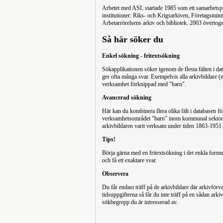
Arbetet med ASL startade 1985 som ett samarbetspro
institutioner: Riks- och Krigsarkiven, Företagsminn
Arbetarrörelsens arkiv och bibliotek. 2003 övertog
Så här söker du
Enkel sökning - fritextsökning
Sökapplikationen söker igenom de flesta fälten i da
ger ofta många svar. Exempelvis alla arkivbildare (
verksamhet förknippad med "barn".
Avancerad sökning
Här kan du kombinera flera olika fält i databasen fö
verksamhetsområdet "barn" inom kommunal sektor (k
arkivbildaren varit verksam under tiden 1863-1951.
Tips!
Börja gärna med en fritextsökning i det enkla formul
och få ett exaktare svar.
Observera
Du får endast träff på de arkivbildare där arkivförva
tidsuppgifterna så får du inte träff på en sådan ark
sökbegrepp du är intresserad av.