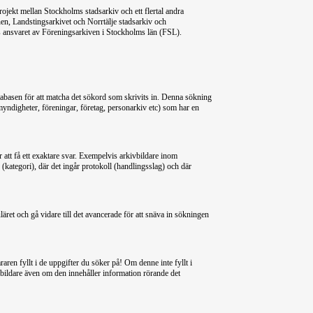
jekt mellan Stockholms stadsarkiv och ett flertal andra
en, Landstingsarkivet och Norrtälje stadsarkiv och
s ansvaret av Föreningsarkiven i Stockholms län (FSL).
tabasen för att matcha det sökord som skrivits in. Denna sökning
myndigheter, föreningar, företag, personarkiv etc) som har en
r att få ett exaktare svar. Exempelvis arkivbildare inom
ategori), där det ingår protokoll (handlingsslag) och där
äret och gå vidare till det avancerade för att snäva in sökningen
raren fyllt i de uppgifter du söker på! Om denne inte fyllt i
ivbildare även om den innehåller information rörande det