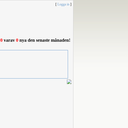
[
Logga in
]
10
varav
0
nya den senaste månaden!