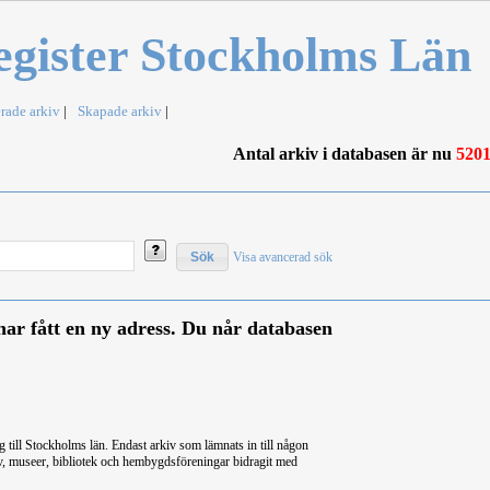
egister Stockholms Län
rade arkiv
|
Skapade arkiv
|
Antal arkiv i databasen är nu
520
Visa avancerad sök
ar fått en ny adress. Du når databasen
 till Stockholms län. Endast arkiv som lämnats in till någon
arkiv, museer, bibliotek och hembygdsföreningar bidragit med