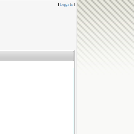
[
Logga in
]