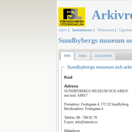
Arkivr
Arkiv
|
Institutioner
|
Dokument
|
Uppdate
Sundbybergs museum oc
Info
Arkiv
Dokument
Sundbybergs museum och arki
Kod
Adress
SUNDBYBERGS MUSEUM OCH ARKIV
inst kod: AB017
Postadress: Fredsgatan 4, 172 33 Sundbyberg
Besöksadress: Fredsgatan 4
Telefon: 08 - 706 81 78
E-post: info@museet.se
Bildarkivet: