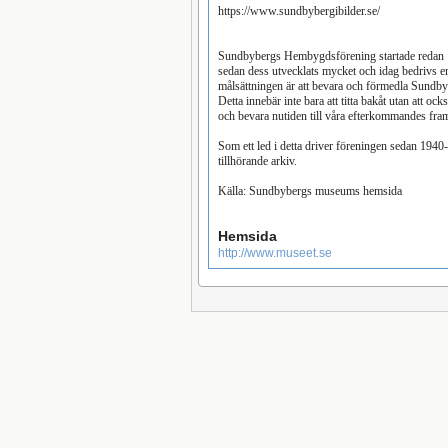
https://www.sundbybergibilder.se/
Sundbybergs Hembygdsförening startade redan 1934 av Henning Österberg
sedan dess utvecklats mycket och idag bedrivs e
målsättningen är att bevara och förmedla Sundbyb
Detta innebär inte bara att titta bakåt utan att
och bevara nutiden till våra efterkommandes fra
Som ett led i detta driver föreningen sedan 19
tillhörande arkiv.
Källa: Sundbybergs museums hemsida
Hemsida
http://www.museet.se