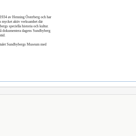
 och har
n mycket aktiv verksamhet där
ergs speciella historia och kultur.
 också dokumentera dagens Sundbyberg
mtid.
40-talet Sundbybergs Museum med