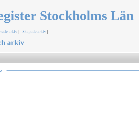
egister Stockholms Län
rade arkiv
|
Skapade arkiv
|
h arkiv
v